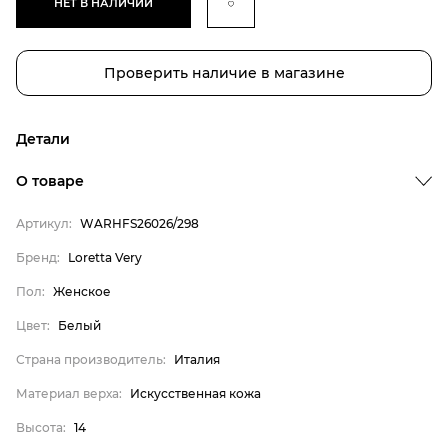
НЕТ В НАЛИЧИИ
Проверить наличие в магазине
Детали
О товаре
Артикул:
WARHFS26026/298
Бренд:
Loretta Very
Пол:
Женское
Бренд
Цвет:
Белый
Пол
Цвет
Страна производитель:
Италия
Страна производитель
Материал верха:
Искусственная кожа
Материал верха
Высота:
14