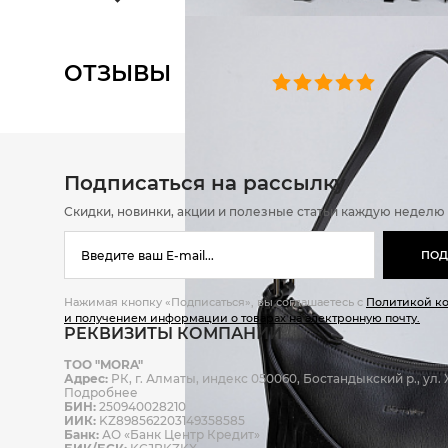
ОТЗЫВЫ
0 челове
Подписаться на рассылку
Скидки, новинки, акции и полезные статьи каждую неделю
ПОД
Нажимая кнопку «Подписаться», вы соглашаетесь с
Политикой к
и получением информации о товарах на электронную почту.
РЕКВИЗИТЫ КОМПАНИИ
ТОО "MORA"
Адрес:
РК, г. Алматы, индекс 050060, Бостандыкский р., ул. Ж
Подробнее
БИН:
250940028210
ИИК:
KZ898562203149358585
Банк:
АО «Банк Центр Кредит»