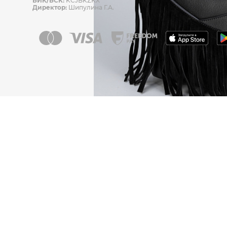
БИК/БСК:
KCJBKZKX
Директор:
Шипулина Г.А.