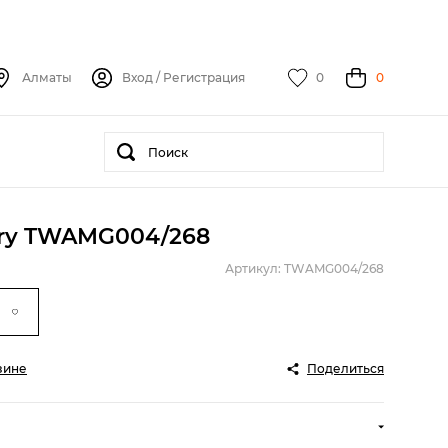
Алматы
Вход
/
Регистрация
0
0
ery TWAMG004/268
Артикул: TWAMG004/268
зине
Поделиться