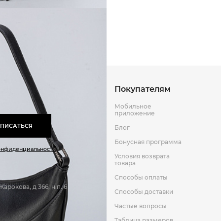
Способы оплаты
Способы до
Оставить отзыв
к
Покупателям
Мобильное
приложение
ПИСАТЬСЯ
Блог
Бонусная программа
онфиденциальности
Условия возврата
товара
Способы оплаты
арокова, д 366, н.п. 6
Способы доставки
Частые вопросы
Таблица размеров