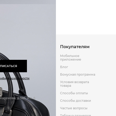
16
Способы оплаты
Способы до
27
9
Оставить отзыв
к
Покупателям
Мобильное
приложение
ПИСАТЬСЯ
Блог
Бонусная программа
онфиденциальности
Условия возврата
товара
Способы оплаты
арокова, д 366, н.п. 6
Способы доставки
Частые вопросы
Таблица размеров