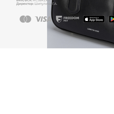
БИК/БСК:
KCJBKZKX
Директор:
Шипулина Г.А.