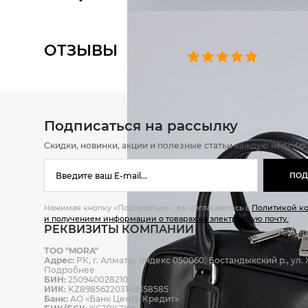
ОТЗЫВЫ
0 челове
Подписаться на рассылку
Скидки, новинки, акции и полезные статьи каждую неделю
ПОД
Нажимая кнопку «Подписаться», вы соглашаетесь с
Политикой к
и получением информации о товарах на электронную почту.
РЕКВИЗИТЫ КОМПАНИИ
ТОО "MORA"
Адрес:
РК, г. Алматы, индекс 050060, Бостандыкский р., ул. Ж
Подробнее
БИН:
250940028210
ИИК:
KZ898562203149358585
Банк:
АО «Банк Центр Кредит»