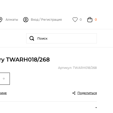
Алматы
Вход
/
Регистрация
0
0
ery TWARH018/268
Артикул: TWARH018/268
зине
Поделиться