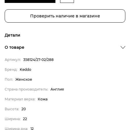
Проверить наличие в магазине
Детали
О товаре
Артикул:
358124/27-02/288
Бренд:
Keddo
Пол:
Женское
Бренд
Страна производитель:
Англия
Пол
Материал верха:
Кожа
Страна производитель
Высота:
20
Материал верха
Ширина:
22
Высота
Ширина дна:
12