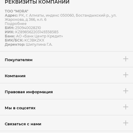
РЕКВИЗИТЫ КОМПАНИИ
ТОО "MORA"
Способы оплаты
Адрес:
РК, г. Алматы, индекс 050060, Бостандыкский р., ул.
Способы доставки
Жарокова, д 366, н.п. 6
Подробнее
БИН:
250940028210
ИИК:
KZ898562203149358585
Банк:
АО «Банк Центр Кредит»
БИК/БСК:
KCJBKZKX
Условия возврата товара
Директор:
Шипулина Г.А.
Покупателям
Компания
Правовая информация
Мы в соцсетях
Связаться с нами