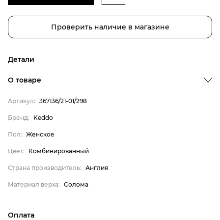
Проверить наличие в магазине
Детали
О товаре
Артикул:
367136/21-01/298
Бренд:
Keddo
Пол:
Женское
Бренд
Цвет:
Комбинированный
Пол
Страна производитель:
Англия
Цвет
Материал верха:
Солома
Страна производитель
Материал верха
Оплата
Keddo