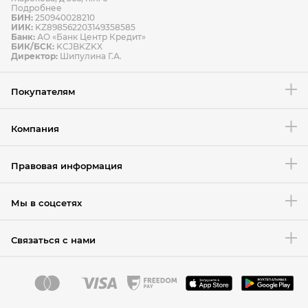
Подробнее
БИН:
250940028210
ИИК:
KZ898562203149358585
Банк:
АО «Банк Центр Кредит»
БИК/БСК:
KCJBKZKX
Условия возврата товара
Директор:
Шипулина Г.А.
Покупателям
Компания
Правовая информация
Мы в соцсетях
Связаться с нами