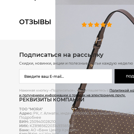
ОТЗЫВЫ
0 челове
Подписаться на рассылку
Скидки, новинки, акции и полезные статьи каждую неделю
ПОД
Нажимая кнопку «Подписаться», вы соглашаетесь с
Политикой к
и получением информации о товарах на электронную почту.
РЕКВИЗИТЫ КОМПАНИИ
ТОО "MORA"
Адрес:
РК, г. Алматы, индекс 050060, Бостандыкский р., ул. Ж
Подробнее
БИН:
250940028210
ИИК:
KZ898562203149358585
Банк:
АО «Банк Центр Кредит»