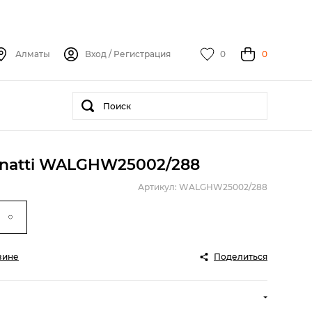
Алматы
Вход
/
Регистрация
0
0
anatti WALGHW25002/288
Артикул: WALGHW25002/288
зине
Поделиться