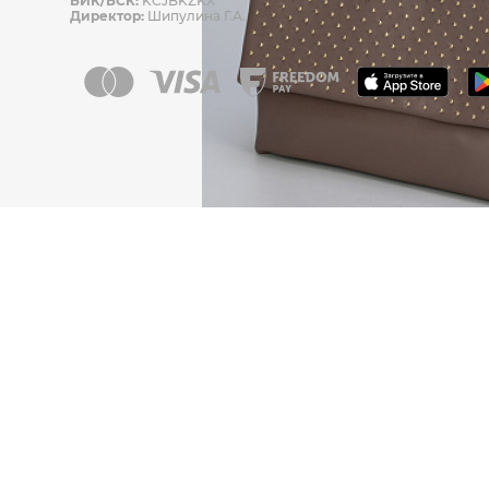
БИК/БСК:
KCJBKZKX
Директор:
Шипулина Г.А.