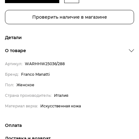
Проверить наличие в магазине
Детали
О товаре
Артикул:
WARHHW25036/288
Бренд:
Franco Manatti
Пол:
Женское
Страна производитель:
Италия
Бренд
Материал верха:
Искусственная кожа
Пол
Страна производитель
Оплата
Материал верха
Franco Manatti
онлайн-оплата банковской картой на сайте Интернет-
Доставка и возврат