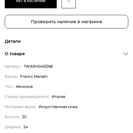
НЕТ В НАЛИЧИИ
Проверить наличие в магазине
Детали
О товаре
Артикул:
TWARH049/268
Бренд:
Franco Manatti
Бренд
Пол:
Женское
Пол
Страна производитель:
Италия
Страна производитель
Материал верха:
Искусственная кожа
Материал верха
Высота
Высота:
20
Ширина
Ширина:
24