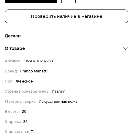
Проверить наличие в магазине
Детали
О товаре
Артикул:
TWARH020/268
Бренд:
Franco Manatti
Бренд
Пол:
Женское
Пол
Страна производитель:
Италия
Страна производитель
Материал верха:
Искусственная кожа
Материал верха
Высота
Высота:
20
Ширина
Ширина:
35
Ширина дна
Ширина дна:
11