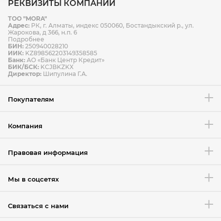
РЕКВИЗИТЫ КОМПАНИИ
ТОО "MORA"
Способы оплаты
Адрес:
РК, г. Алматы, индекс 050060, Бостандыкский р., ул.
Способы доставки
Жарокова, д 366, н.п. 6
Подробнее
БИН:
250940028210
ИИК:
KZ898562203149358585
Банк:
АО «Банк Центр Кредит»
БИК/БСК:
KCJBKZKX
Условия возврата товара
Директор:
Шипулина Г.А.
Покупателям
Компания
Правовая информация
Мы в соцсетях
Связаться с нами