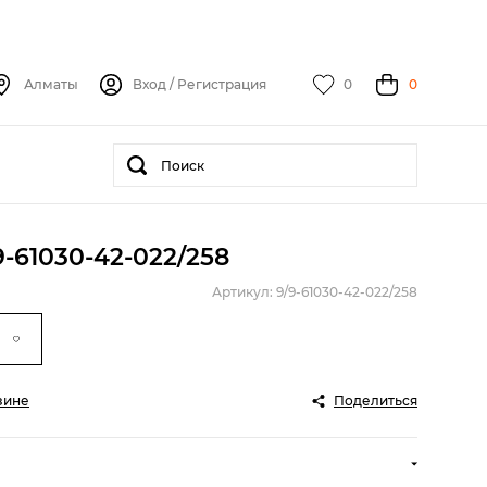
Алматы
Вход
/
Регистрация
0
0
9-61030-42-022/258
Артикул: 9/9-61030-42-022/258
зине
Поделиться