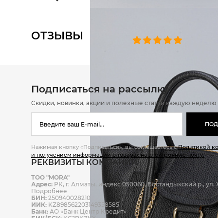
ОТЗЫВЫ
0 челове
Подписаться на рассылку
Скидки, новинки, акции и полезные статьи каждую неделю
ПОД
Нажимая кнопку «Подписаться», вы соглашаетесь с
Политикой к
и получением информации о товарах на электронную почту.
РЕКВИЗИТЫ КОМПАНИИ
ТОО "MORA"
Адрес:
РК, г. Алматы, индекс 050060, Бостандыкский р., ул. Ж
Подробнее
БИН:
250940028210
ИИК:
KZ898562203149358585
Банк:
АО «Банк Центр Кредит»