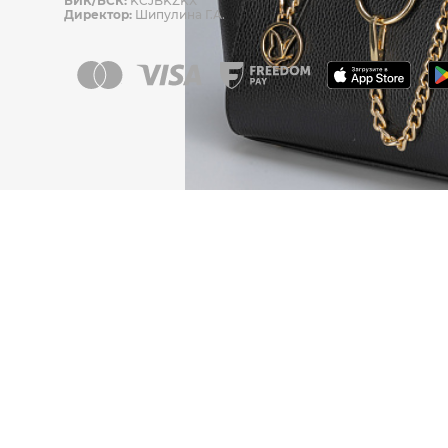
БИК/БСК:
KCJBKZKX
Директор:
Шипулина Г.А.