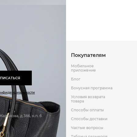
Способы оплаты
Способы до
Оставить отзыв
к
Покупателям
Мобильное
приложение
ПИСАТЬСЯ
Блог
Бонусная программа
онфиденциальности
Условия возврата
товара
Способы оплаты
арокова, д 366, н.п. 6
Способы доставки
Частые вопросы
Таблица размеров