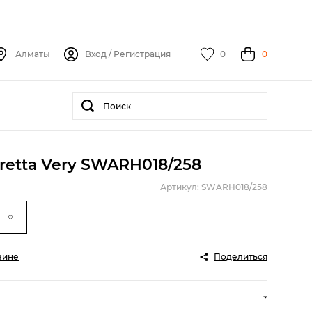
Алматы
Вход
/
Регистрация
0
0
retta Very SWARH018/258
Артикул: SWARH018/258
зине
Поделиться