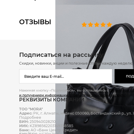
ОТЗЫВЫ
0 челове
Подписаться на рассылку
Скидки, новинки, акции и полезные статьи каждую неделю
ПОД
Нажимая кнопку «Подписаться», вы соглашаетесь с
Политикой к
и получением информации о товарах на электронную почту.
РЕКВИЗИТЫ КОМПАНИИ
ТОО "MORA"
Адрес:
РК, г. Алматы, индекс 050060, Бостандыкский р., ул. Ж
Подробнее
БИН:
250940028210
ИИК:
KZ898562203149358585
Банк:
АО «Банк Центр Кредит»