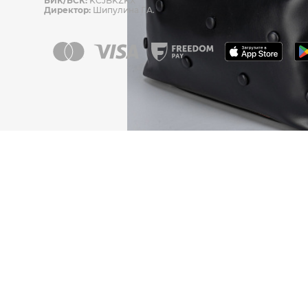
БИК/БСК:
KCJBKZKX
Директор:
Шипулина Г.А.