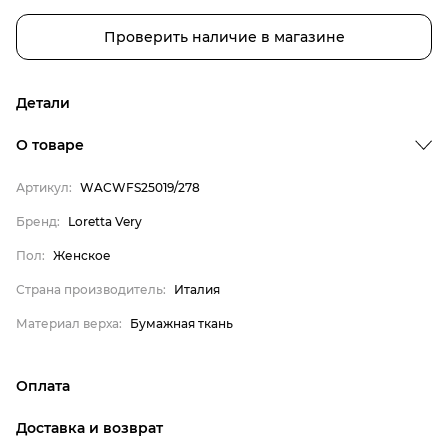
Проверить наличие в магазине
Детали
Бренд
О товаре
Пол
Артикул:
WACWFS25019/278
Страна производитель
Бренд:
Loretta Very
Материал верха
Loretta Very
Пол:
Женское
Женское
Страна производитель:
Италия
Италия
Материал верха:
Бумажная ткань
Бумажная ткань
Оплата
онлайн-оплата банковской картой на сайте Интернет-
Доставка и возврат
магазина