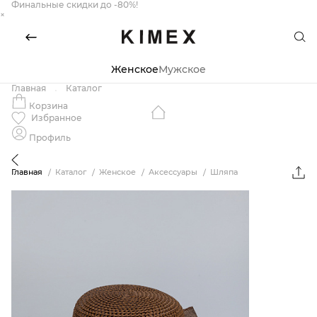
Финальные скидки до -80%!
×
Женское
Мужское
Главная
Каталог
Корзина
Избранное
Профиль
Главная
Каталог
Женское
Аксессуары
Шляпа