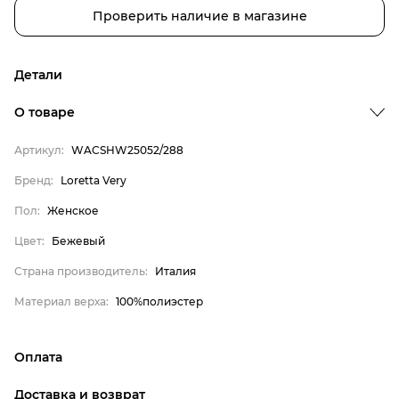
Проверить наличие в магазине
Детали
О товаре
Артикул:
WACSHW25052/288
Бренд:
Loretta Very
Пол:
Женское
Цвет:
Бежевый
Страна производитель:
Италия
Бренд
Материал верха:
100%полиэстер
Пол
Оплата
Цвет
онлайн-оплата банковской картой на сайте Интернет-
Страна производитель
Доставка и возврат
магазина