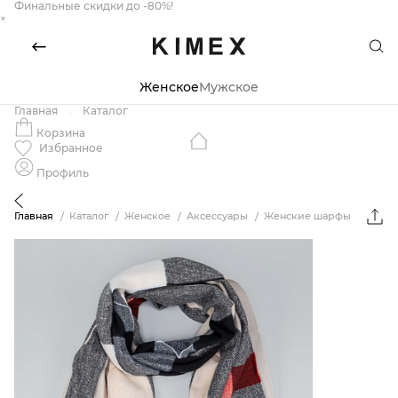
Финальные скидки до -80%!
×
Женское
Мужское
Главная
Каталог
Корзина
Избранное
Профиль
Главная
Каталог
Женское
Аксессуары
Женские шарфы