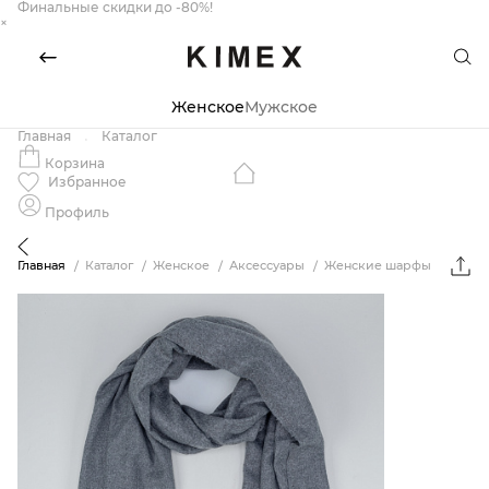
Финальные скидки до -80%!
×
Женское
Мужское
Главная
Каталог
Корзина
Избранное
Профиль
Главная
Каталог
Женское
Аксессуары
Женские шарфы