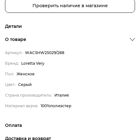
Проверить наличие в магазине
Детали
О товаре
Артикул:
WACSHW25029/288
Бренд:
Loretta Very
Пол:
Женское
Цвет:
Серый
Страна производитель:
Италия
Бренд
Материал верха:
100%полиэстер
Пол
Оплата
Цвет
онлайн-оплата банковской картой на сайте Интернет-
Страна производитель
Доставка и возврат
магазина