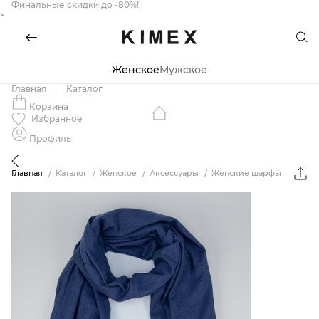
Финальные скидки до -80%!
×
Женское
Мужское
Главная
Каталог
Корзина
Избранное
Профиль
Главная
Каталог
Женское
Аксессуары
Женские шарфы