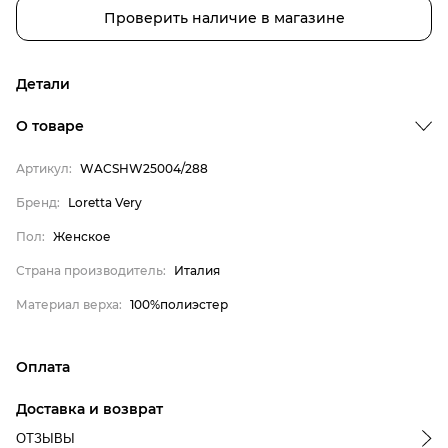
Проверить наличие в магазине
Детали
О товаре
Артикул:
WACSHW25004/288
Бренд:
Loretta Very
Пол:
Женское
Страна производитель:
Италия
Бренд
Материал верха:
100%полиэстер
Пол
Страна производитель
Оплата
Материал верха
онлайн-оплата банковской картой на сайте Интернет-
Доставка и возврат
Loretta Very
магазина
ОТЗЫВЫ
Женское