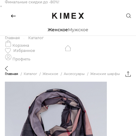
Финальные скидки до -80%!
×
Женское
Мужское
Главная
Каталог
Корзина
Избранное
Профиль
Главная
Каталог
Женское
Аксессуары
Женские шарфы