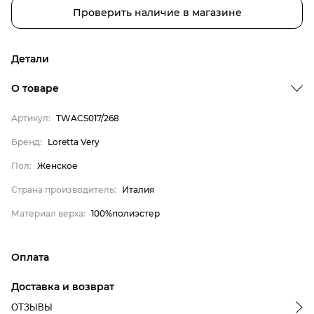
Проверить наличие в магазине
Детали
О товаре
Артикул:
TWACS017/268
Бренд
Бренд:
Loretta Very
Пол
Пол:
Женское
Страна производитель
Страна производитель:
Италия
Материал верха
Loretta Very
Материал верха:
100%полиэстер
Женское
Италия
Оплата
100%полиэстер
онлайн-оплата банковской картой на сайте Интернет-
Доставка и возврат
магазина
ОТЗЫВЫ