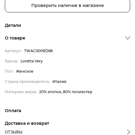
Проверить наличие в магазине
Детали
О товаре
Артикул:
TWACS009/268
Бренд
Бренд:
Loretta Very
Пол
Пол:
Женское
Страна производитель
Страна производитель:
Италия
Материал верха
Loretta Very
Материал верха:
20% хлопок, 80% полиэстер
Женское
Италия
Оплата
20% хлопок, 80% полиэстер
онлайн-оплата банковской картой на сайте Интернет-
Доставка и возврат
магазина
ОТЗЫВЫ