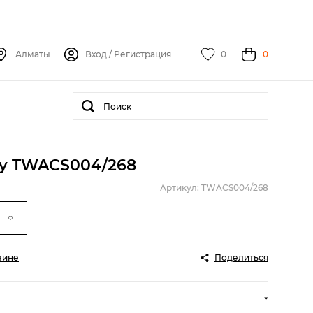
Алматы
Вход
/
Регистрация
0
0
ry TWACS004/268
Артикул: TWACS004/268
зине
Поделиться