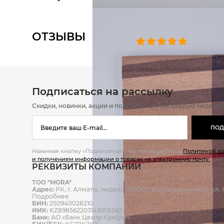
ОТЗЫВЫ
0 челове
Подписаться на рассылку
Скидки, новинки, акции и полезные статьи каждую неделю
ПОД
Нажимая кнопку «Подписаться», вы соглашаетесь с
Политикой к
и получением информации о товарах на электронную почту.
РЕКВИЗИТЫ КОМПАНИИ
ТОО "MORA"
Адрес:
РК, г. Алматы, индекс 050060, Бостандыкский р., ул. Ж
Подробнее
БИН:
250940028210
ИИК:
KZ898562203149358585
Банк:
АО «Банк Центр Кредит»