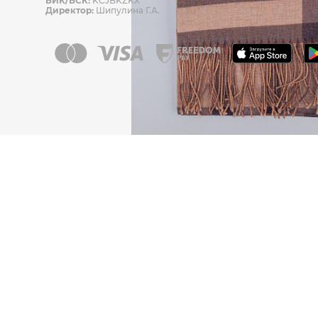
БИК/БСК:
KCJBKZKX
Директор:
Шипулина Г.А.