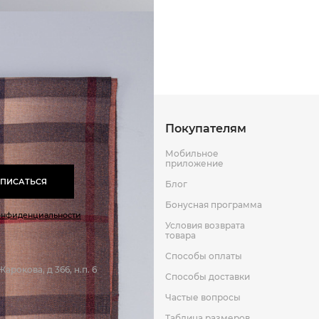
Способы оплаты
Способы до
Оставить отзыв
к
Покупателям
Мобильное
приложение
ПИСАТЬСЯ
Блог
Бонусная программа
онфиденциальности
Условия возврата
товара
Способы оплаты
арокова, д 366, н.п. 6
Способы доставки
Частые вопросы
Таблица размеров