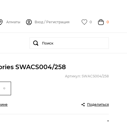
Алматы
Вход
/
Регистрация
0
0
ories SWACS004/258
Артикул: SWACS004/258
зине
Поделиться