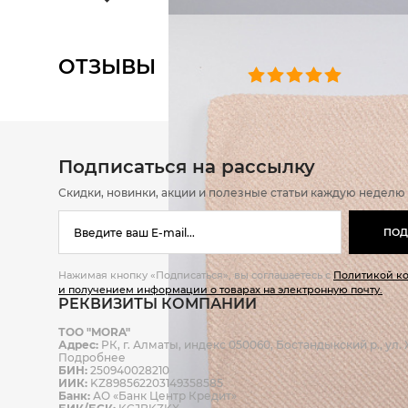
ОТЗЫВЫ
0 челове
Подписаться на рассылку
Скидки, новинки, акции и полезные статьи каждую неделю
ПОД
Нажимая кнопку «Подписаться», вы соглашаетесь с
Политикой к
и получением информации о товарах на электронную почту.
РЕКВИЗИТЫ КОМПАНИИ
ТОО "MORA"
Адрес:
РК, г. Алматы, индекс 050060, Бостандыкский р., ул. Ж
Подробнее
БИН:
250940028210
ИИК:
KZ898562203149358585
Банк:
АО «Банк Центр Кредит»