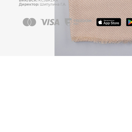
БИК/БСК:
KCJBKZKX
Директор:
Шипулина Г.А.