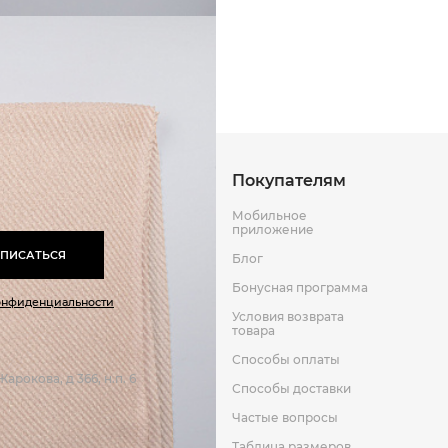
Способы оплаты
Способы до
Оставить отзыв
к
Покупателям
Мобильное
приложение
ПИСАТЬСЯ
Блог
Бонусная программа
онфиденциальности
Условия возврата
товара
Способы оплаты
арокова, д 366, н.п. 6
Способы доставки
Частые вопросы
Таблица размеров