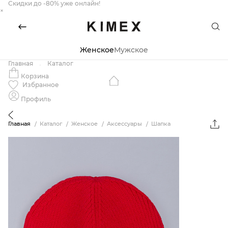
Скидки до -80% уже онлайн!
×
Женское
Мужское
Главная
Каталог
Корзина
Избранное
Профиль
Главная
Каталог
Женское
Аксессуары
Шапка