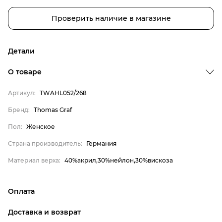
Проверить наличие в магазине
Детали
О товаре
Бренд
Артикул:
TWAHL052/268
Пол
Бренд:
Thomas Graf
Страна производитель
Пол:
Женское
Материал верха
Thomas Graf
Страна производитель:
Германия
Женское
Материал верха:
40%акрил,30%нейлон,30%вискоза
Германия
40%акрил,30%нейлон,30%вискоза
Оплата
онлайн-оплата банковской картой на сайте Интернет-
Доставка и возврат
магазина