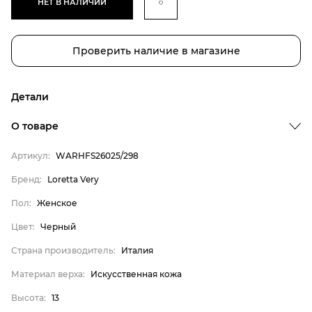
НЕТ В НАЛИЧИИ
Проверить наличие в магазине
Детали
О товаре
Артикул:
WARHFS26025/298
Бренд:
Loretta Very
Пол:
Женское
Бренд
Цвет:
Черный
Пол
Цвет
Страна производитель:
Италия
Страна производитель
Материал верха:
Искусственная кожа
Материал верха
Высота:
13