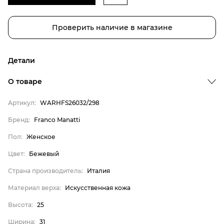
Проверить наличие в магазине
Детали
О товаре
Артикул:
WARHFS26032/298
Бренд:
Franco Manatti
Пол:
Женское
Бренд
Цвет:
Бежевый
Пол
Страна производитель:
Италия
Цвет
Материал верха:
Искусственная кожа
Страна производитель
Высота:
25
Материал верха
Ширина:
31