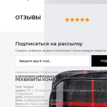
ОТЗЫВЫ
0 челове
Подписаться на рассылку
Скидки, новинки, акции и полезные статьи каждую неделю
ПОД
Нажимая кнопку «Подписаться», вы соглашаетесь с
Политикой к
и получением информации о товарах на электронную почту.
РЕКВИЗИТЫ КОМПАНИИ
ТОО "MORA"
Адрес:
РК, г. Алматы, индекс 050060, Бостандыкский р., ул. Ж
Подробнее
БИН:
250940028210
ИИК:
KZ898562203149358585
Банк:
АО «Банк Центр Кредит»