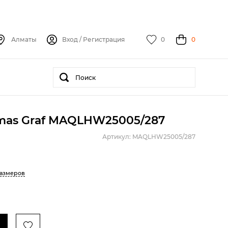
Алматы
Вход
/
Регистрация
0
0
mas Graf MAQLHW25005/287
Артикул: MAQLHW25005/287
размеров