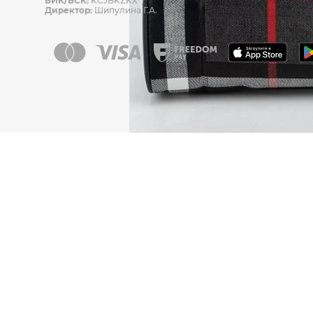
БИК/БСК:
KCJBKZKX
Директор:
Шипулина Г.А.