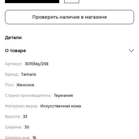
Проверить наличие в магазине
Детали
Бренд
О товаре
Пол
Артикул:
30111/sky/258
Страна производитель
Бренд:
Tamaris
Материал верха
Пол:
Женское
Высота
Ширина
Страна производитель:
Германия
Ширина дна
Материал верха:
Искусственная кожа
Tamaris
Высота:
33
Женское
Ширина:
30
Германия
Ширина дна:
16
Искусственная кожа