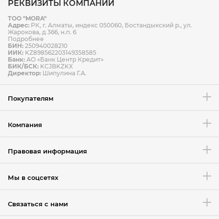
РЕКВИЗИТЫ КОМПАНИИ
ТОО "MORA"
Способы оплаты
Адрес:
РК, г. Алматы, индекс 050060, Бостандыкский р., ул.
Способы доставки
Жарокова, д 366, н.п. 6
Подробнее
БИН:
250940028210
ИИК:
KZ898562203149358585
Банк:
АО «Банк Центр Кредит»
БИК/БСК:
KCJBKZKX
Условия возврата товара
Директор:
Шипулина Г.А.
Покупателям
Компания
Правовая информация
Мы в соцсетях
Связаться с нами