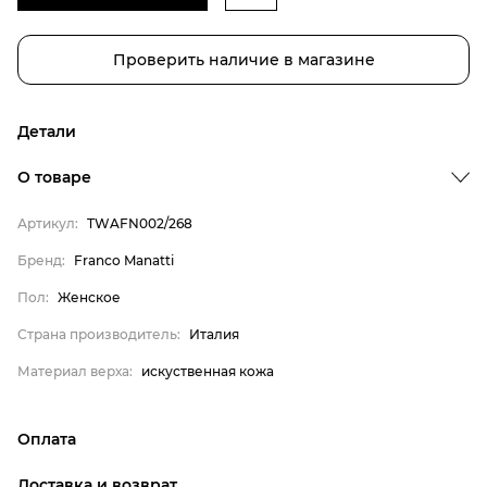
Проверить наличие в магазине
Детали
О товаре
Артикул:
TWAFN002/268
Бренд:
Franco Manatti
Бренд
Пол:
Женское
Пол
Страна производитель:
Италия
Страна производитель
Материал верха:
искуственная кожа
Материал верха
Franco Manatti
Женское
Оплата
Италия
онлайн-оплата банковской картой на сайте Интернет-
Доставка и возврат