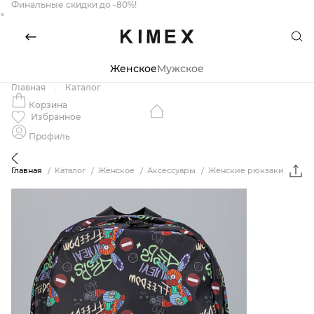
Финальные скидки до -80%!
×
Женское
Мужское
Главная
Каталог
Корзина
Избранное
Профиль
Главная
Каталог
Женское
Аксессуары
Женские рюкзаки