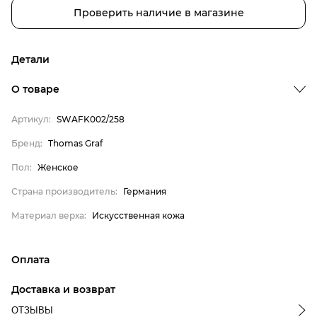
Проверить наличие в магазине
Детали
О товаре
Бренд
Артикул:
SWAFK002/258
Пол
Бренд:
Thomas Graf
Страна производитель
Пол:
Женское
Материал верха
Thomas Graf
Страна производитель:
Германия
Женское
Материал верха:
Искусственная кожа
Германия
Искусственная кожа
Оплата
онлайн-оплата банковской картой на сайте Интернет-
Доставка и возврат
магазина
ОТЗЫВЫ