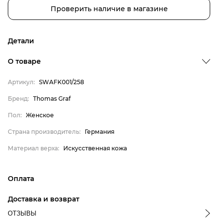
Проверить наличие в магазине
Детали
О товаре
Бренд
Артикул:
SWAFK001/258
Пол
Бренд:
Thomas Graf
Страна производитель
Пол:
Женское
Материал верха
Thomas Graf
Страна производитель:
Германия
Женское
Материал верха:
Искусственная кожа
Германия
Искусственная кожа
Оплата
онлайн-оплата банковской картой на сайте Интернет-
Доставка и возврат
магазина
ОТЗЫВЫ