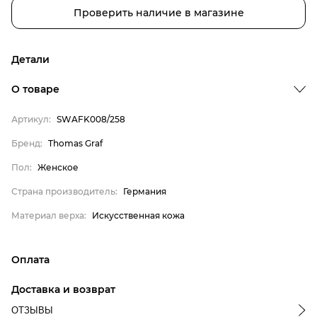
Проверить наличие в магазине
Детали
О товаре
Бренд
Артикул:
SWAFK008/258
Пол
Бренд:
Thomas Graf
Страна производитель
Пол:
Женское
Материал верха
Thomas Graf
Страна производитель:
Германия
Женское
Материал верха:
Искусственная кожа
Германия
Искусственная кожа
Оплата
онлайн-оплата банковской картой на сайте Интернет-
Доставка и возврат
магазина
ОТЗЫВЫ