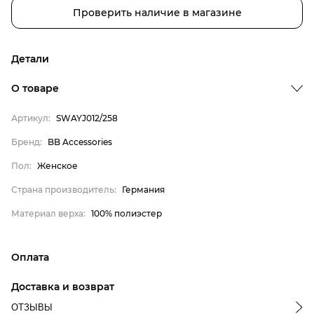
Проверить наличие в магазине
Детали
Бренд
О товаре
Пол
Артикул:
SWAYJ012/258
Страна производитель
Бренд:
BB Accessories
Материал верха
BB Accessories
Пол:
Женское
Женское
Страна производитель:
Германия
Германия
Материал верха:
100% полиэстер
100% полиэстер
Оплата
онлайн-оплата банковской картой на сайте Интернет-
Доставка и возврат
магазина
ОТЗЫВЫ