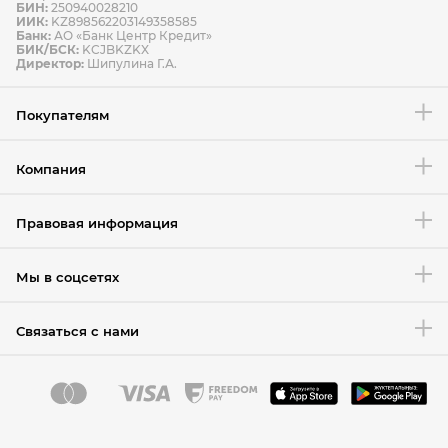
БИН:
250940028210
ИИК:
KZ898562203149358585
Банк:
АО «Банк Центр Кредит»
БИК/БСК:
KCJBKZKX
Условия возврата товара
Директор:
Шипулина Г.А.
Покупателям
Компания
Правовая информация
Мы в соцсетях
Связаться с нами