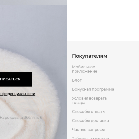
Способы оплаты
Способы до
Оставить отзыв
к
Покупателям
Мобильное
приложение
ПИСАТЬСЯ
Блог
Бонусная программа
онфиденциальности
Условия возврата
товара
Способы оплаты
арокова, д 366, н.п. 6
Способы доставки
Частые вопросы
Таблица размеров