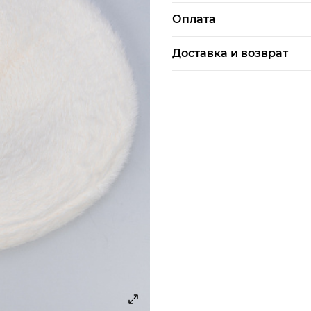
TY Camille
Keddo
Caprice
Оплата
Бренд
DF Candice
Tamaris
Bottero
онлайн-оплата банковской ка
Пол
Доставка и возврат
OSLS
Caprice
Keys
Shark Force
NEOMOOD
Thomas Graf
Страна производитель
Evacana
KEDDO COUTURE
Finn Line
Доставка по г.Алматы:
Материал верха
Thomas Graf
срок доставки: 3-4 дня, сле
Все бренды
Все бренды
Все бренды
стоимость доставки в предела
Женское
Рыскулова – ул. Яссауи - 1500
Германия
стоимость доставки вне указа
время доставки в будние дни с
100% вискоза
в праздничные и выходные д
Доставка по другим городам 
стоимость доставки рассчиты
и веса посылки
доставка курьером
-70%
-70%
-60%
NEW
NEW
NEW