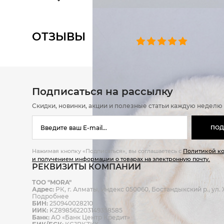
ОТЗЫВЫ
0 челове
Подписаться на рассылку
Скидки, новинки, акции и полезные статьи каждую неделю
ПОД
Нажимая кнопку «Подписаться», вы соглашаетесь с
Политикой к
и получением информации о товарах на электронную почту.
РЕКВИЗИТЫ КОМПАНИИ
ТОО "MORA"
Адрес:
РК, г. Алматы, индекс 050060, Бостандыкский р., ул. Ж
Подробнее
БИН:
250940028210
ИИК:
KZ898562203149358585
Банк:
АО «Банк Центр Кредит»