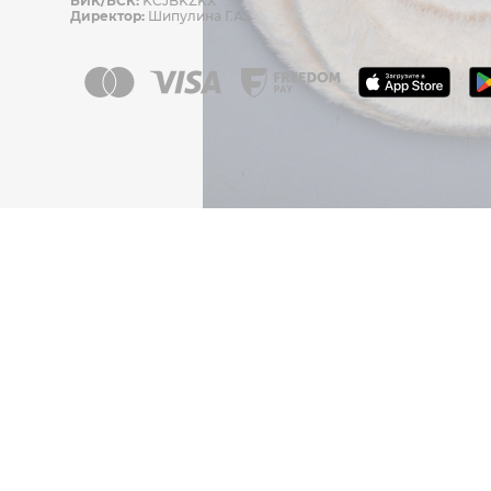
БИК/БСК:
KCJBKZKX
Директор:
Шипулина Г.А.