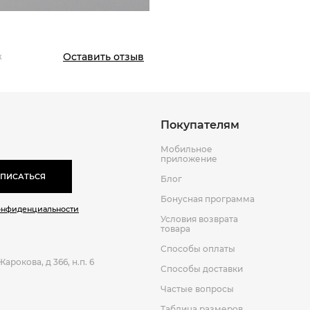
Способы оплаты
Способы до
Оставить отзыв
к
Покупателям
Мобильное
приложение
ПИСАТЬСЯ
Блог
Бонусная программа
онфиденциальности
Условия возврата
товара
Способы оплаты
арокова, д 366, н.п. 6
Способы доставки
Частые вопросы
Таблица размеров