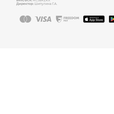
БИК/БСК:
KCJBKZKX
Директор:
Шипулина Г.А.