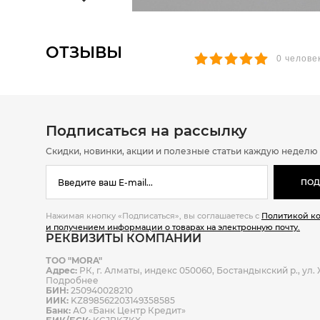
ОТЗЫВЫ
0 челове
Подписаться на рассылку
Скидки, новинки, акции и полезные статьи каждую неделю
ПОД
Нажимая кнопку «Подписаться», вы соглашаетесь с
Политикой к
и получением информации о товарах на электронную почту.
РЕКВИЗИТЫ КОМПАНИИ
ТОО "MORA"
Адрес:
РК, г. Алматы, индекс 050060, Бостандыкский р., ул. Ж
Подробнее
БИН:
250940028210
ИИК:
KZ898562203149358585
Банк:
АО «Банк Центр Кредит»