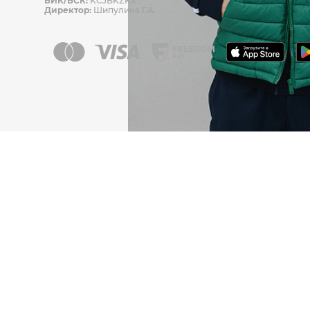
БИК/БСК:
KCJBKZKX
Директор:
Шипулина Г.А.