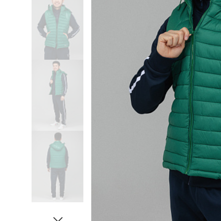
Сабо
Лонгслив
Шапка
Сандалии
Пиджак
Шарф
Сапоги
Поло
Шляпа
Слипоны
Рубашка
Все категории
Тапочки
Свитер