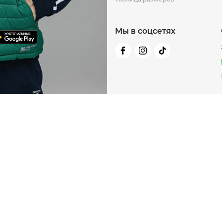
Мы в соцсетях
-80%
-60%
-70%
NEW
NEW
NEW
Сумка пояс
Gr
17 990 ₸
Куп