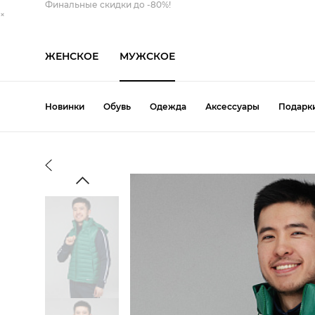
Финальные скидки до -80%!
×
ЖЕНСКОЕ
МУЖСКОЕ
Новинки
Обувь
Одежда
Аксессуары
Подарк
Обувь
Одежда
Аксессуары
Т
Ботинки
Брюки
Кепка
Свитшот
Топсайдеры
Th
Дутыши
Ветровка
Панама
Толстовка
Туфли
Bu
Кеды
Джинсы
Перчатки
Футболка
Угги
Pa
Кроссовки
Жилет
Ремень
Шорты
Шлепанцы
Ke
Лоферы
Кардиган
Рюкзак
Все категории
Эспадрильи
Вс
Мокасины
Куртка
Сумка
Все категории