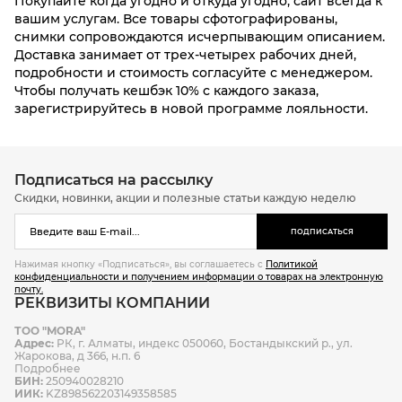
Покупайте когда угодно и откуда угодно, сайт всегда к
вашим услугам. Все товары сфотографированы,
снимки сопровождаются исчерпывающим описанием.
Доставка занимает от трех-четырех рабочих дней,
подробности и стоимость согласуйте с менеджером.
Чтобы получать кешбэк 10% с каждого заказа,
зарегистрируйтесь в новой программе лояльности.
Подписаться на рассылку
Скидки, новинки, акции и полезные статьи каждую неделю
ПОДПИСАТЬСЯ
Нажимая кнопку «Подписаться», вы соглашаетесь с
Политикой
конфиденциальности и получением информации о товарах на электронную
почту.
РЕКВИЗИТЫ КОМПАНИИ
ТОО "MORA"
Адрес:
РК, г. Алматы, индекс 050060, Бостандыкский р., ул.
Жарокова, д 366, н.п. 6
Подробнее
БИН:
250940028210
ИИК:
KZ898562203149358585