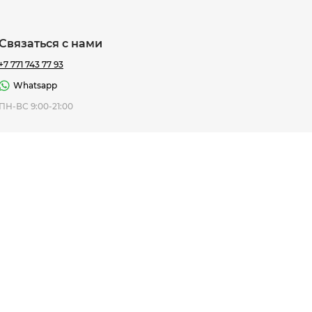
Связаться с нами
+7 771 743 77 93
Whatsapp
ная Thomas
ПН-ВС 9:00-21:00
af
7 195 ₸
ить