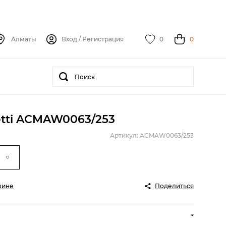
Алматы
Вход
/
Регистрация
0
0
etti ACMAW0063/253
Артикул: ACMAW0063/253
зине
Поделиться