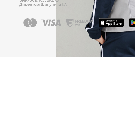
БИК/БСК:
KCJBKZKX
Директор:
Шипулина Г.А.