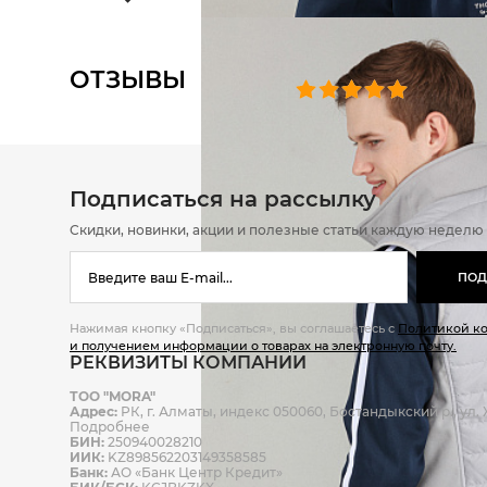
ОТЗЫВЫ
0 челове
Подписаться на рассылку
Скидки, новинки, акции и полезные статьи каждую неделю
ПОД
Нажимая кнопку «Подписаться», вы соглашаетесь с
Политикой к
и получением информации о товарах на электронную почту.
РЕКВИЗИТЫ КОМПАНИИ
ТОО "MORA"
Адрес:
РК, г. Алматы, индекс 050060, Бостандыкский р., ул. Ж
Подробнее
БИН:
250940028210
ИИК:
KZ898562203149358585
Банк:
АО «Банк Центр Кредит»