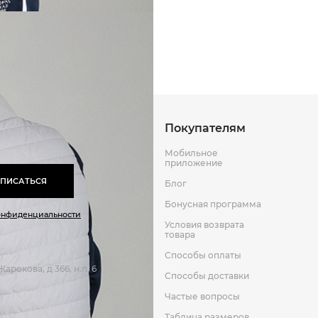
Способы оплаты
Способы до
Оставить отзыв
к
Покупателям
Мобильное
приложение
ПИСАТЬСЯ
Блог
Бонусная программа
онфиденциальности
Условия возврата
товара
Способы оплаты
арокова, д 366, н.п. 6
Способы доставки
Частые вопросы
Таблица размеров