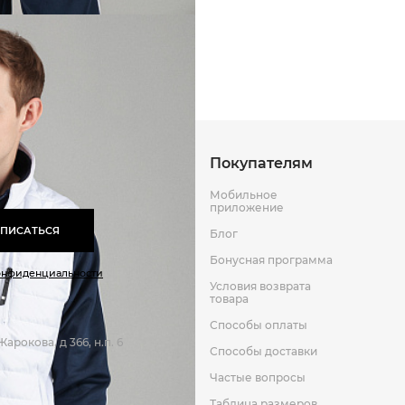
Способы оплаты
Способы до
Оставить отзыв
к
Покупателям
Мобильное
приложение
ПИСАТЬСЯ
Блог
Бонусная программа
онфиденциальности
Условия возврата
товара
Способы оплаты
арокова, д 366, н.п. 6
Способы доставки
Частые вопросы
Таблица размеров