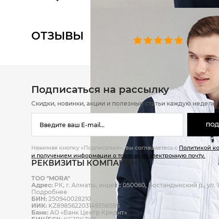
ОТЗЫВЫ
0 челове
Подписаться на рассылку
Скидки, новинки, акции и полезные статьи каждую неделю
ПОД
Нажимая кнопку «Подписаться», вы соглашаетесь с
Политикой к
и получением информации о товарах на электронную почту.
РЕКВИЗИТЫ КОМПАНИИ
ТОО "MORA"
Адрес:
РК, г. Алматы, индекс 050060, Бостандыкский р., ул. Ж
Подробнее
БИН:
250940028210
ИИК:
KZ898562203149358585
Банк:
АО «Банк Центр Кредит»