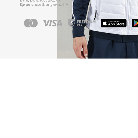
БИК/БСК:
KCJBKZKX
Директор:
Шипулина Г.А.