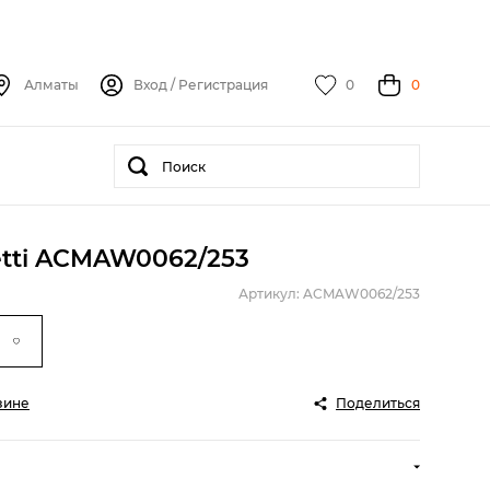
Алматы
Вход
/
Регистрация
0
0
etti ACMAW0062/253
Артикул: ACMAW0062/253
зине
Поделиться