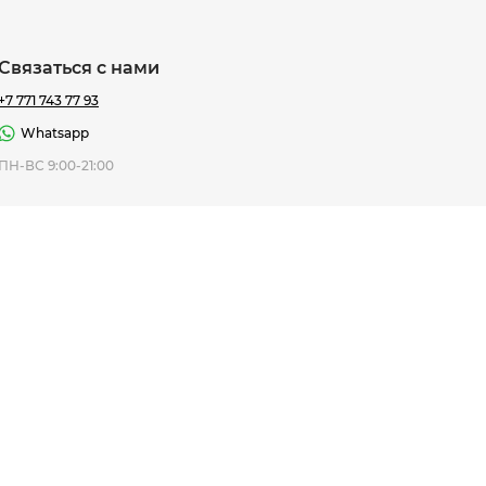
Связаться с нами
+7 771 743 77 93
Whatsapp
ная Thomas
ПН-ВС 9:00-21:00
af
7 195 ₸
ить