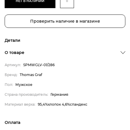
НЕТ В НАЛИЧИИ
Проверить наличие в магазине
Детали
О товаре
Артикул:
SPMWGLV-01/286
Бренд:
Thomas Graf
Пол:
Мужское
Страна производитель:
Германия
Материал верха:
95,4%хлопок 4,6%спандекс
Бренд
Пол
Оплата
Страна производитель