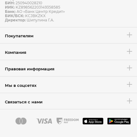
БИН:
250940028210
ИИК:
KZ898562203149358585
Банк:
АО «Банк Центр Кредит»
БИК/БСК:
KCJBKZKX
Условия возврата товара
Директор:
Шипулина Г.А.
Покупателям
Компания
Правовая информация
Мы в соцсетях
Связаться с нами