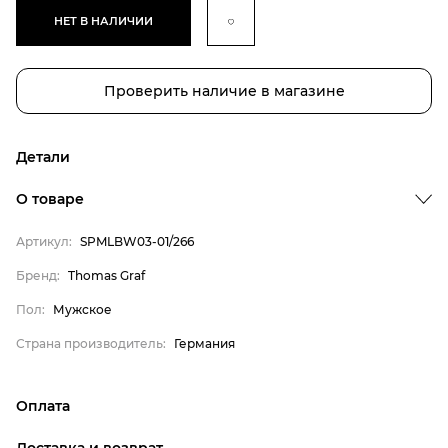
НЕТ В НАЛИЧИИ
Проверить наличие в магазине
Детали
О товаре
Артикул:
SPMLBW03-01/266
Бренд
Бренд:
Thomas Graf
Пол
Пол:
Мужское
Страна производитель
Страна производитель:
Германия
Thomas Graf
Мужское
Оплата
Германия
онлайн-оплата банковской картой на сайте Интернет-
Доставка и возврат