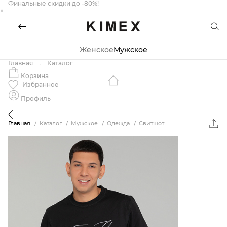
Финальные скидки до -80%!
×
Женское
Мужское
Главная
Каталог
Корзина
Избранное
Профиль
Главная
Каталог
Мужское
Одежда
Свитшот