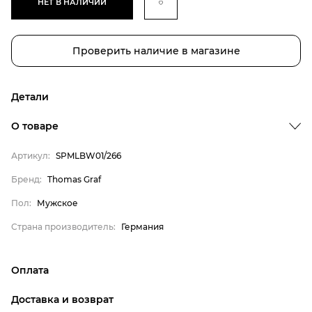
НЕТ В НАЛИЧИИ
Проверить наличие в магазине
Детали
О товаре
Артикул:
SPMLBW01/266
Бренд
Бренд:
Thomas Graf
Пол
Пол:
Мужское
Страна производитель
Страна производитель:
Германия
Thomas Graf
Мужское
Оплата
Германия
онлайн-оплата банковской картой на сайте Интернет-
Доставка и возврат
магазина