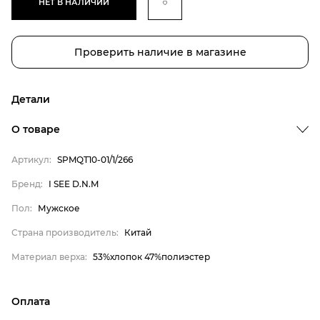
НЕТ В НАЛИЧИИ
Проверить наличие в магазине
Детали
О товаре
Артикул:
SPMQT10-01/1/266
Бренд
Бренд:
I SEE D.N.M
Пол
Пол:
Мужское
Страна производитель
Страна производитель:
Китай
Материал верха
Материал верха:
53%хлопок 47%полиэстер
I SEE D.N.M
Мужское
Оплата
Китай