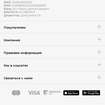
БИН:
250940028210
ИИК:
KZ898562203149358585
Банк:
АО «Банк Центр Кредит»
БИК/БСК:
KCJBKZKX
Условия возврата товара
Директор:
Шипулина Г.А.
Покупателям
Компания
Правовая информация
Мы в соцсетях
Связаться с нами