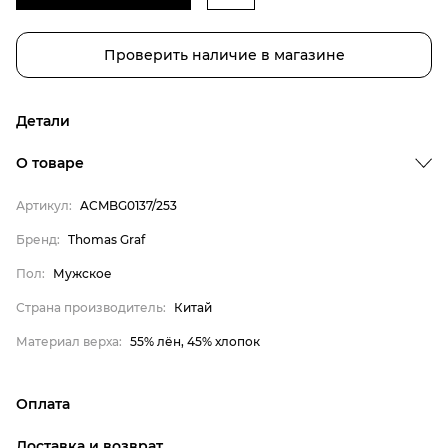
Проверить наличие в магазине
Детали
Бренд
О товаре
Пол
Артикул:
ACMBG0137/253
Страна производитель
Бренд:
Thomas Graf
Материал верха
Thomas Graf
Пол:
Мужское
Мужское
Страна производитель:
Китай
Китай
Материал верха:
55% лён, 45% хлопок
55% лён, 45% хлопок
Оплата
онлайн-оплата банковской картой на сайте Интернет-
Доставка и возврат