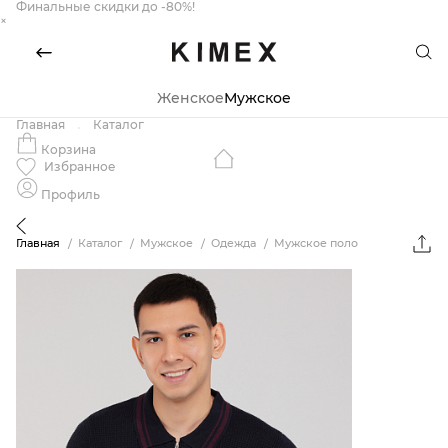
Финальные скидки до -80%!
×
Женское
Мужское
Главная
Каталог
Корзина
Избранное
Профиль
Главная
Каталог
Мужское
Одежда
Мужское поло