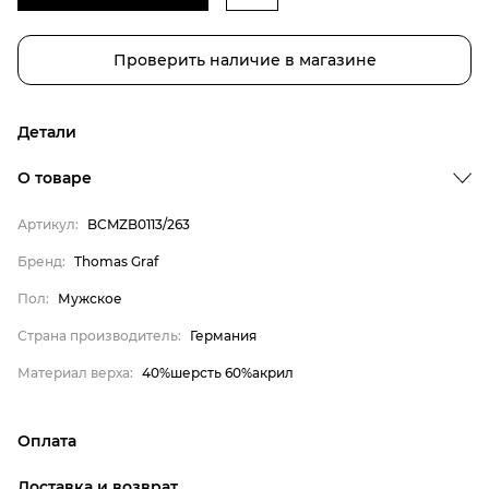
Проверить наличие в магазине
Детали
О товаре
Артикул:
BCMZB0113/263
Бренд
Бренд:
Thomas Graf
Пол
Пол:
Мужское
Страна производитель
Страна производитель:
Германия
Материал верха
Thomas Graf
Материал верха:
40%шерсть 60%акрил
Мужское
Германия
Оплата
40%шерсть 60%акрил
онлайн-оплата банковской картой на сайте Интернет-
Доставка и возврат