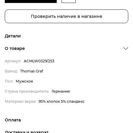
Проверить наличие в магазине
Детали
О товаре
Артикул:
ACMLW0329/253
Бренд
Бренд:
Thomas Graf
Пол
Пол:
Мужское
Страна производитель
Страна производитель:
Германия
Материал верха
Материал верха:
95% хлопок 5% спандекс
Thomas Graf
Мужское
Оплата
Германия
онлайн-оплата банковской картой на сайте Интернет-
95% хлопок 5% спандекс
Доставка и возврат