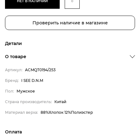
НЕТ В НАЛИЧИИ
Проверить наличие в магазине
Детали
О товаре
Бренд
Артикул:
ACMQT0194/253
Пол
Бренд:
I SEE D.N.M
Страна производитель
Пол:
Мужское
Материал верха
I SEE D.N.M
Страна производитель:
Китай
Мужское
Материал верха:
88%Хлопок 12%Полиэстер
Китай
88%Хлопок 12%Полиэстер
Оплата