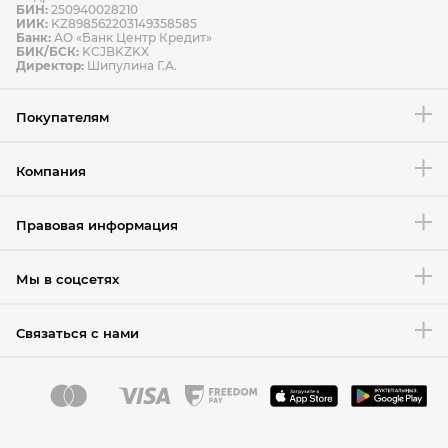
БИН:
250940028210
ИИК:
KZ898562203149358585
Банк:
АО «Банк Центр Кредит»
БИК/БСК:
KCJBKZKX
Условия возврата товара
Директор:
Шипулина Г.А.
Покупателям
Компания
Правовая информация
Мы в соцсетях
Связаться с нами