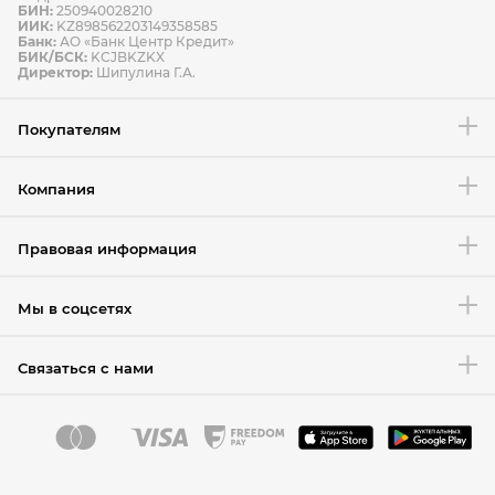
БИН:
250940028210
ИИК:
KZ898562203149358585
Банк:
АО «Банк Центр Кредит»
БИК/БСК:
KCJBKZKX
Условия возврата товара
Директор:
Шипулина Г.А.
Покупателям
Компания
Правовая информация
Мы в соцсетях
Связаться с нами