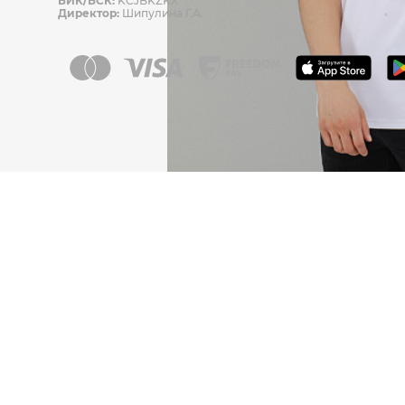
БИК/БСК:
KCJBKZKX
Директор:
Шипулина Г.А.