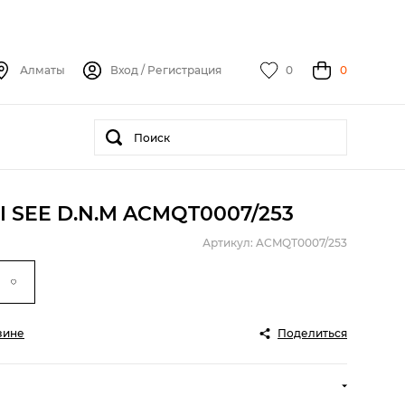
Алматы
Вход
/
Регистрация
0
0
 I SEE D.N.M ACMQT0007/253
Артикул: ACMQT0007/253
зине
Поделиться