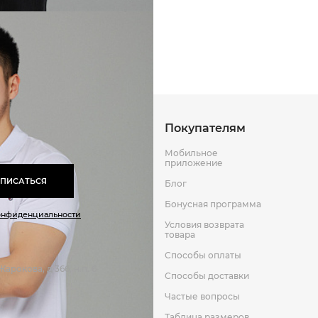
Способы оплаты
Способы до
Оставить отзыв
к
Покупателям
Мобильное
приложение
ПИСАТЬСЯ
Блог
Бонусная программа
онфиденциальности
Условия возврата
товара
Способы оплаты
арокова, д 366, н.п. 6
Способы доставки
Частые вопросы
Таблица размеров