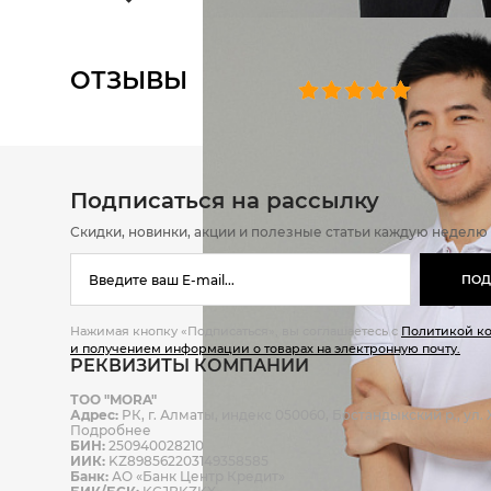
ОТЗЫВЫ
0 челове
Подписаться на рассылку
Скидки, новинки, акции и полезные статьи каждую неделю
ПОД
Нажимая кнопку «Подписаться», вы соглашаетесь с
Политикой к
и получением информации о товарах на электронную почту.
РЕКВИЗИТЫ КОМПАНИИ
ТОО "MORA"
Адрес:
РК, г. Алматы, индекс 050060, Бостандыкский р., ул. Ж
Подробнее
БИН:
250940028210
ИИК:
KZ898562203149358585
Банк:
АО «Банк Центр Кредит»