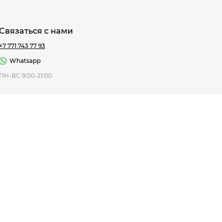
Связаться с нами
+7 771 743 77 93
Whatsapp
ная Thomas
ПН-ВС 9:00-21:00
af
7 195 ₸
ить