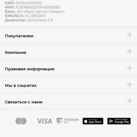
БИН:
250940028210
ИИК:
KZ898562203149358585
Банк:
АО «Банк Центр Кредит»
БИК/БСК:
KCJBKZKX
Условия возврата товара
Директор:
Шипулина Г.А.
Покупателям
Компания
Правовая информация
Мы в соцсетях
Связаться с нами