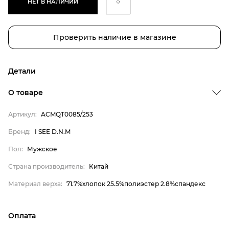
НЕТ В НАЛИЧИИ
Проверить наличие в магазине
Детали
О товаре
Бренд
Артикул:
ACMQT0085/253
Пол
Бренд:
I SEE D.N.M
Страна производитель
Пол:
Мужское
Материал верха
I SEE D.N.M
Страна производитель:
Китай
Мужское
Материал верха:
71.7%хлопок 25.5%полиэстер 2.8%спандекс
Китай
71.7%хлопок 25.5%полиэстер
Оплата
2.8%спандекс