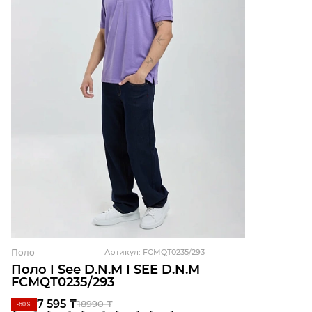
Поло
Артикул: FCMQT0235/293
Поло I See D.N.M I SEE D.N.M
FCMQT0235/293
7 595 ₸
18990 ₸
-60%