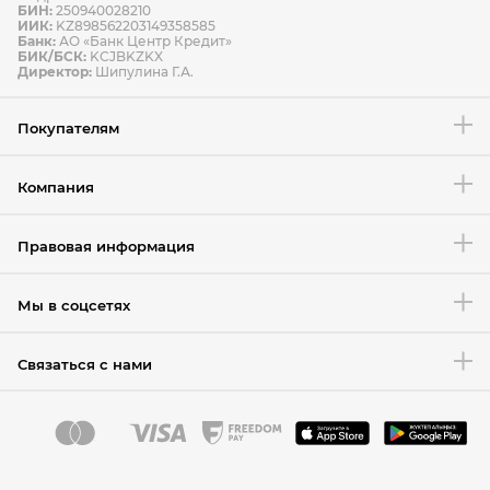
БИН:
250940028210
ИИК:
KZ898562203149358585
Банк:
АО «Банк Центр Кредит»
БИК/БСК:
KCJBKZKX
Условия возврата товара
Директор:
Шипулина Г.А.
Покупателям
Компания
Правовая информация
Мы в соцсетях
Связаться с нами