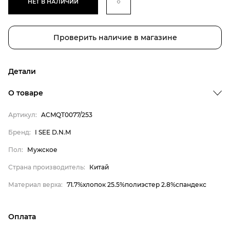
НЕТ В НАЛИЧИИ
Проверить наличие в магазине
Детали
Бренд
О товаре
Пол
Артикул:
ACMQT0077/253
Страна производитель
Бренд:
I SEE D.N.M
Материал верха
I SEE D.N.M
Пол:
Мужское
Мужское
Страна производитель:
Китай
Китай
Материал верха:
71.7%хлопок 25.5%полиэстер 2.8%спандекс
71.7%хлопок 25.5%полиэстер
2.8%спандекс
Оплата